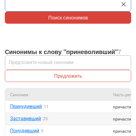
Поиск синонимов
Синонимы к слову "приневоливший"
7
Предложить
Синоним
Часть речи
Принудивший
причастие
11
Заставивший
причастие
25
Понудивший
причастие
5