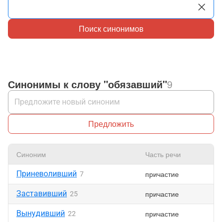
Поиск синонимов
Синонимы к слову "обязавший"
9
Предложить
Синоним
Часть речи
Приневоливший
причастие
7
Заставивший
причастие
25
Вынудивший
причастие
22