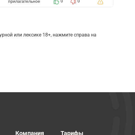
прилагательное
0
0
рной или лексике 18+, нажмите справа на
Компания
Тарифы