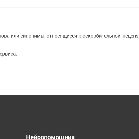
ова или синонимы, относящиеся к оскорбительной, нецензу
ервиса.
а
Нейропомощник