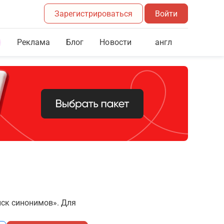
Зарегистрироваться
Войти
Реклама
Блог
англ
Новости
иск синонимов». Для