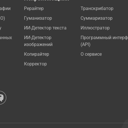
рафии
Рерайтер
Транскрибатор
EO)
Гуманизатор
Суммаризатор
у
ИИ-Детектор текста
Иллюстратор
анных
ИИ-Детектор
Программный интерф
изображений
(API)
Копирайтер
О сервисе
Корректор