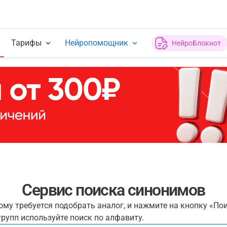
Тарифы
Нейропомощник
НейроБлокнот
Сервис поиска синонимов
рому требуется подобрать аналог, и нажмите на кнопку «По
рупп используйте поиск по алфавиту.