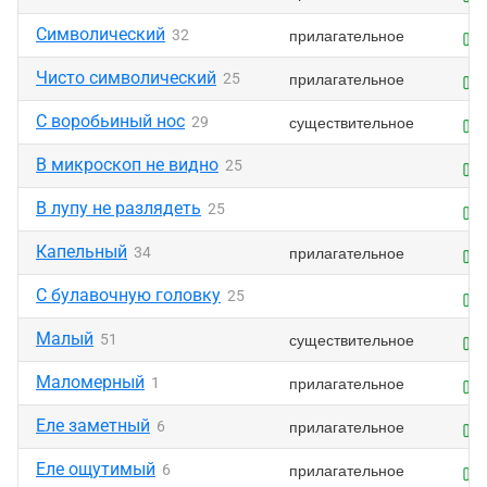
Символический
прилагательное
32
Чисто символический
прилагательное
25
С воробьиный нос
существительное
29
В микроскоп не видно
25
В лупу не разлядеть
25
Капельный
прилагательное
34
С булавочную головку
25
Малый
существительное
51
Маломерный
прилагательное
1
Еле заметный
прилагательное
6
Еле ощутимый
прилагательное
6