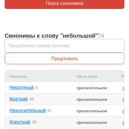
Поиск синонимов
Синонимы к слову "небольшой"
74
Предложить
Синоним
Часть речи
Нра
Некрупный
прилагательное
5
Краткий
прилагательное
46
Незначительный
прилагательное
81
Короткий
прилагательное
59