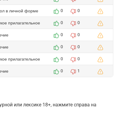
гол в личной форме
0
0
ткое прилагательное
0
0
ечие
0
0
ечие
0
0
ткое прилагательное
0
0
ечие
0
1
рной или лексике 18+, нажмите справа на