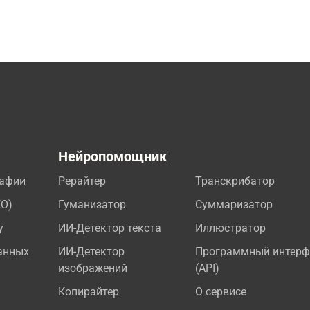
а
Нейропомощник
рафии
Рерайтер
Транскрибатор
EO)
Гуманизатор
Суммаризатор
у
ИИ-Детектор текста
Иллюстратор
анных
ИИ-Детектор
Программный интерф
изображений
(API)
Копирайтер
О сервисе