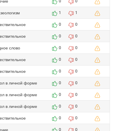
ечие
0
0
зеологизм
1
1
ествительное
0
0
ествительное
0
0
дное слово
0
0
ествительное
0
0
ествительное
0
0
гол в личной форме
0
0
гол в личной форме
0
0
гол в личной форме
0
0
ествительное
0
0
ечие
0
0