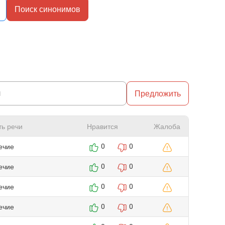
Поиск синонимов
Предложить
ть речи
Нравится
Жалоба
ечие
0
0
ечие
0
0
ечие
0
0
ечие
0
0