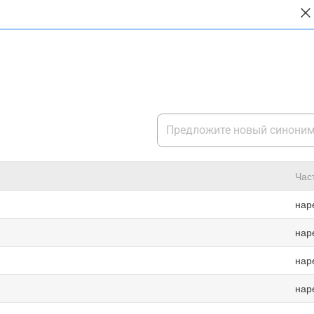
Час
нар
нар
нар
нар