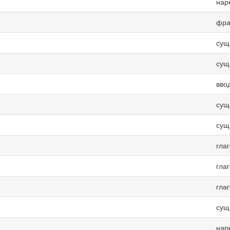
нар
фра
сущ
сущ
вво
сущ
сущ
гла
гла
гла
сущ
нар