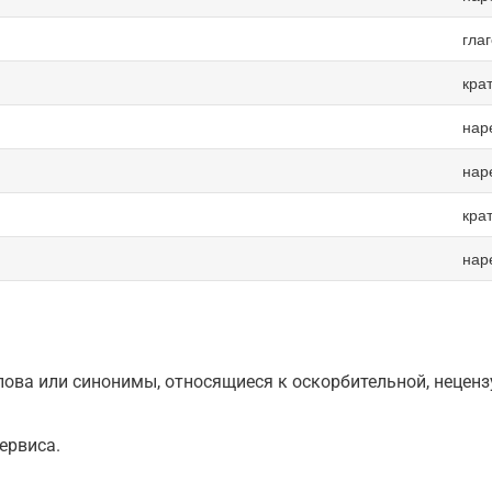
гла
кра
нар
нар
кра
нар
ова или синонимы, относящиеся к оскорбительной, нецензу
ервиса.