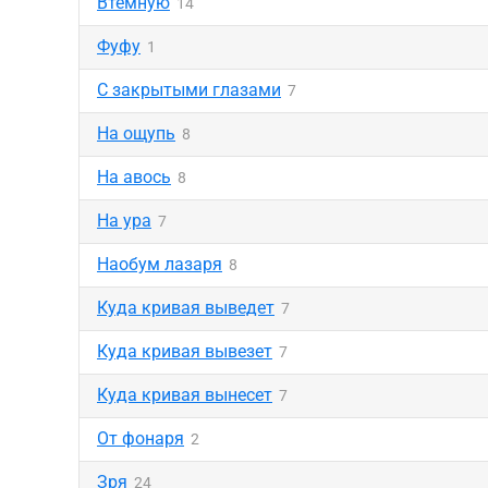
Втемную
14
Фуфу
1
С закрытыми глазами
7
На ощупь
8
На авось
8
На ура
7
Наобум лазаря
8
Куда кривая выведет
7
Куда кривая вывезет
7
Куда кривая вынесет
7
От фонаря
2
Зря
24