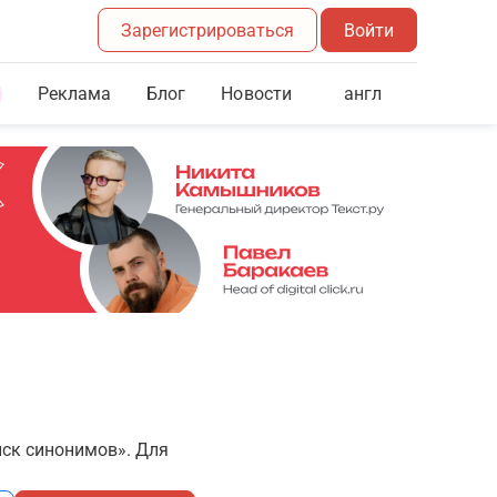
Зарегистрироваться
Войти
Реклама
Блог
англ
Новости
иск синонимов». Для