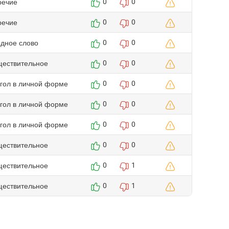
речие
0
0
речие
0
0
одное слово
0
0
ществительное
0
0
агол в личной форме
0
0
агол в личной форме
0
0
агол в личной форме
0
0
ществительное
0
0
ществительное
0
1
ществительное
0
1