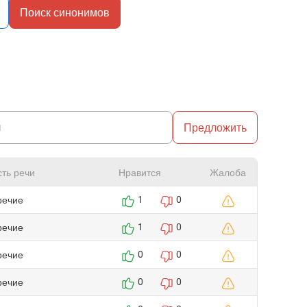
Поиск синонимов
Предложить
сть речи
Нравится
Жалоба
речие
1
0
речие
1
0
речие
0
0
речие
0
0