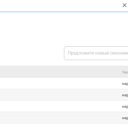
Ча
на
на
на
на