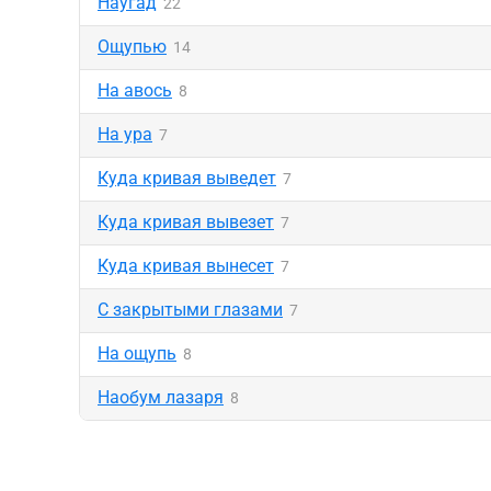
Наугад
22
Ощупью
14
На авось
8
На ура
7
Куда кривая выведет
7
Куда кривая вывезет
7
Куда кривая вынесет
7
С закрытыми глазами
7
На ощупь
8
Наобум лазаря
8