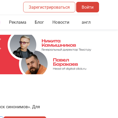
Зарегистрироваться
Войти
Реклама
Блог
англ
Новости
иск синонимов». Для