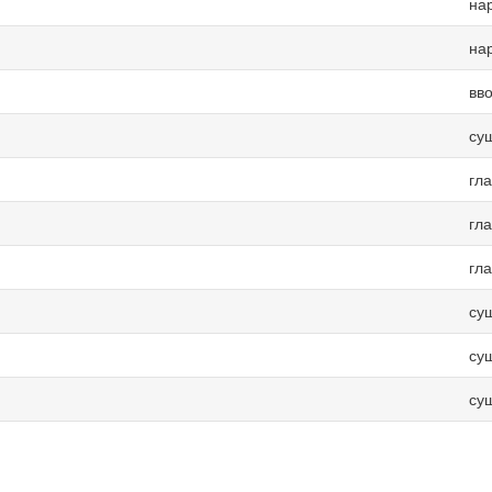
на
на
вв
су
гл
гл
гл
су
су
су