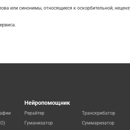
ова или синонимы, относящиеся к оскорбительной, нецензу
ервиса.
а
Нейропомощник
рафии
Рерайтер
Транскрибатор
EO)
Гуманизатор
Суммаризатор