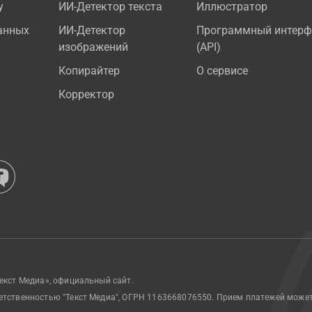
у
ИИ-Детектор текста
Иллюстратор
анных
ИИ-Детектор
Программный интерф
изображений
(API)
Копирайтер
О сервисе
Корректор
екст Медиа», официальный сайт.
етственностью "Текст Медиа", ОГРН 1163668076550. Прием платежей може