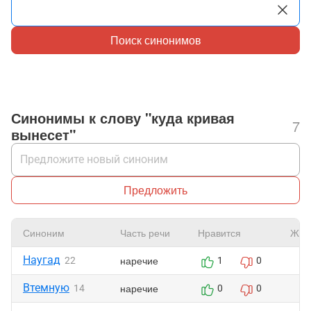
Поиск синонимов
Синонимы к слову "куда кривая
7
вынесет"
Предложить
Синоним
Часть речи
Нравится
Жал
Наугад
наречие
22
1
0
Втемную
наречие
14
0
0