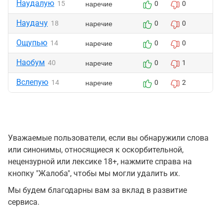
Наудалую
наречие
15
0
0
Наудачу
наречие
18
0
0
Ощупью
наречие
14
0
0
Наобум
наречие
40
0
1
Вслепую
наречие
14
0
2
Уважаемые пользователи, если вы обнаружили слова
или синонимы, относящиеся к оскорбительной,
нецензурной или лексике 18+, нажмите справа на
кнопку "Жалоба", чтобы мы могли удалить их.
Мы будем благодарны вам за вклад в развитие
сервиса.