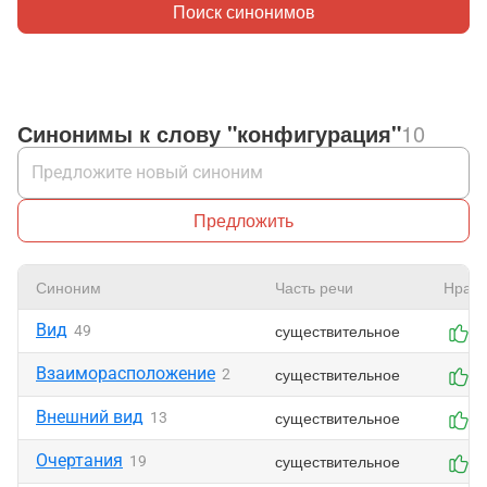
Поиск синонимов
Синонимы к слову "конфигурация"
10
Предложить
Синоним
Часть речи
Нрави
Вид
существительное
49
4
Взаиморасположение
существительное
2
3
Внешний вид
существительное
13
3
Очертания
существительное
19
3