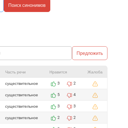
Поиск синонимов
Предложить
Часть речи
Нравится
Жалоба
существительное
3
2
существительное
5
4
существительное
3
3
существительное
2
2