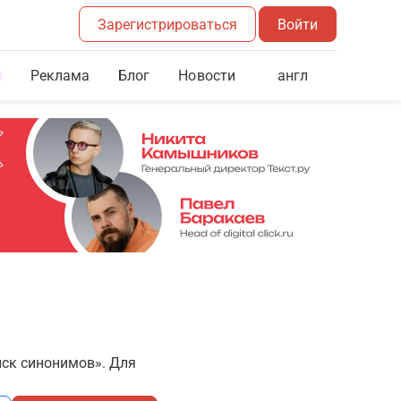
Зарегистрироваться
Войти
Реклама
Блог
англ
Новости
иск синонимов». Для