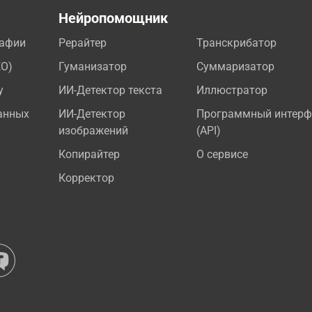
а
Нейропомощник
рафии
Рерайтер
Транскрибатор
EO)
Гуманизатор
Суммаризатор
у
ИИ-Детектор текста
Иллюстратор
анных
ИИ-Детектор
Программный интерф
изображений
(API)
Копирайтер
О сервисе
Корректор