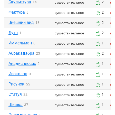
Скульптура
существительное
14
2
Фактура
существительное
8
2
Внешний вид
существительное
13
2
Лутц
существительное
1
2
Иммельман
существительное
0
1
Абракадабра
существительное
23
2
Анадисплосис
существительное
2
1
Изоколон
существительное
0
1
Рисунок
существительное
55
1
Статуя
существительное
22
1
Шишка
существительное
37
1
Пневмофигура