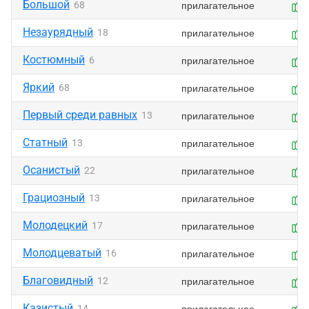
Большой
прилагательное
68
Незаурядный
прилагательное
18
Костюмный
прилагательное
6
Яркий
прилагательное
68
Первый среди равных
прилагательное
13
Статный
прилагательное
13
Осанистый
прилагательное
22
Грациозный
прилагательное
13
Молодецкий
прилагательное
17
Молодцеватый
прилагательное
16
Благовидный
прилагательное
12
Казистый
прилагательное
14