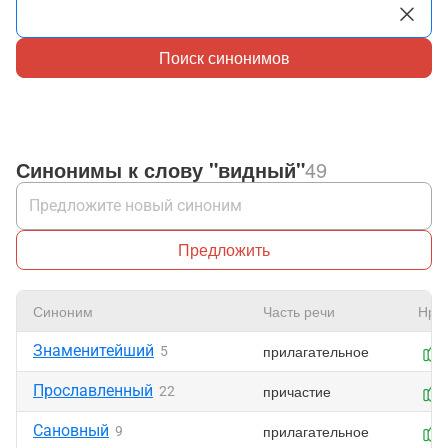
Поиск синонимов
Синонимы к слову "видный"
49
Предложить
Синоним
Часть речи
Нра
Знаменитейший
прилагательное
5
Прославленный
причастие
22
Сановный
прилагательное
9