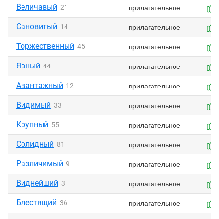
Величавый
прилагательное
21
Сановитый
прилагательное
14
Торжественный
прилагательное
45
Явный
прилагательное
44
Авантажный
прилагательное
12
Видимый
прилагательное
33
Крупный
прилагательное
55
Солидный
прилагательное
81
Различимый
прилагательное
9
Виднейший
прилагательное
3
Блестящий
прилагательное
36