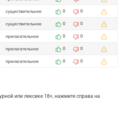
существительное
0
0
существительное
0
0
прилагательное
0
0
прилагательное
0
0
прилагательное
0
0
рной или лексике 18+, нажмите справа на