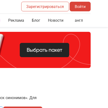
Зарегистрироваться
Войти
Реклама
Блог
англ
Новости
иск синонимов». Для