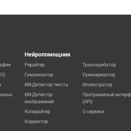
а
Нейропомощник
рафии
Рерайтер
Транскрибатор
EO)
Гуманизатор
Суммаризатор
у
ИИ-Детектор текста
Иллюстратор
анных
ИИ-Детектор
Программный интерф
изображений
(API)
Копирайтер
О сервисе
Корректор