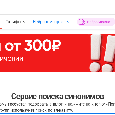
Тарифы
Нейропомощник
НейроБлокнот
Сервис поиска синонимов
рому требуется подобрать аналог, и нажмите на кнопку «По
рупп используйте поиск по алфавиту.