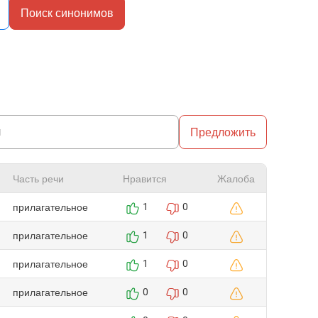
Поиск синонимов
Предложить
Часть речи
Нравится
Жалоба
прилагательное
1
0
прилагательное
1
0
прилагательное
1
0
прилагательное
0
0