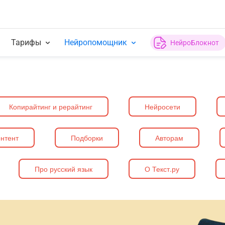
Тарифы
Нейропомощник
НейроБлокнот
Копирайтинг и рерайтинг
Нейросети
нтент
Подборки
Авторам
Про русский язык
О Текст.ру