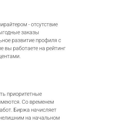
пирайтером - отсутствие
выгодные заказы
ьное развитие профиля с
е вы работаете на рейтинг
центами.
ать приоритетные
 имеются. Со временем
абот. Биржа начисляет
 нелишним на начальном