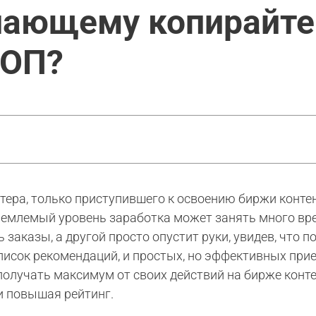
нающему копирайтер
ТОП?
ра, только приступившего к освоению биржи контент
иемлемый уровень заработка может занять много вре
ь заказы, а другой просто опустит руки, увидев, что п
писок рекомендаций, и простых, но эффективных при
получать максимум от своих действий на бирже конте
и повышая рейтинг.