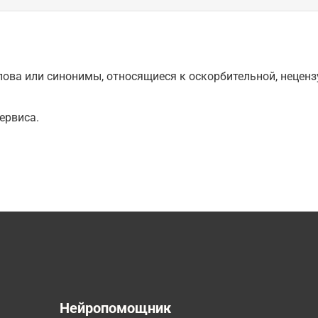
ова или синонимы, относящиеся к оскорбительной, нецензу
ервиса.
а
Нейропомощник