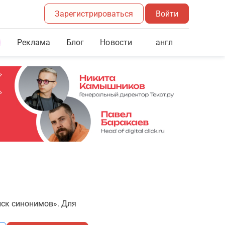
Зарегистрироваться
Войти
Реклама
Блог
англ
Новости
иск синонимов». Для