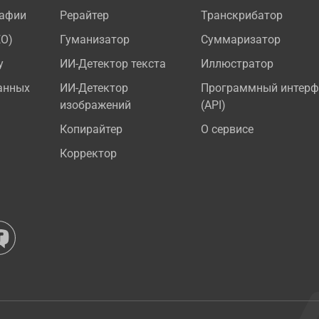
рафии
Рерайтер
Транскрибатор
EO)
Гуманизатор
Суммаризатор
у
ИИ-Детектор текста
Иллюстратор
анных
ИИ-Детектор
Программный интерф
изображений
(API)
Копирайтер
О сервисе
Корректор