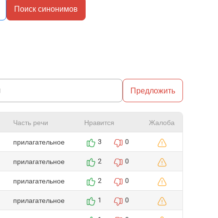
Поиск синонимов
Предложить
Часть речи
Нравится
Жалоба
прилагательное
3
0
прилагательное
2
0
прилагательное
2
0
прилагательное
1
0