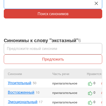
Поиск синонимов
Синонимы к слову "экстазный"
6
Предложить
Синоним
Часть речи
Нравится
Упоительный
прилагательное
50
0
Восторженный
прилагательное
10
0
Эмоциональный
прилагательное
17
0