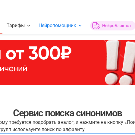
Тарифы
Нейропомощник
НейроБлокнот
Сервис поиска синонимов
рому требуется подобрать аналог, и нажмите на кнопку «По
рупп используйте поиск по алфавиту.