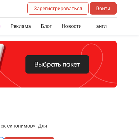
Зарегистрироваться
Войти
Реклама
Блог
англ
Новости
иск синонимов». Для