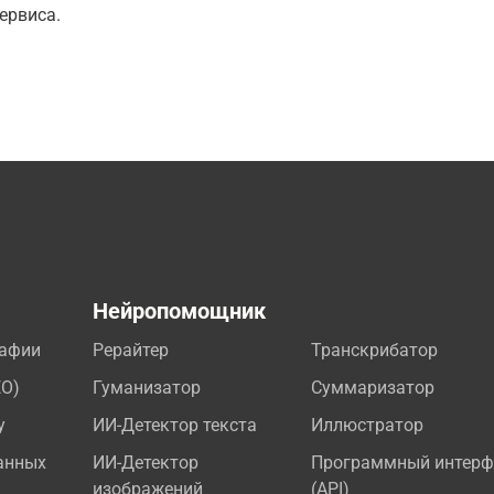
ервиса.
а
Нейропомощник
рафии
Рерайтер
Транскрибатор
EO)
Гуманизатор
Суммаризатор
у
ИИ-Детектор текста
Иллюстратор
анных
ИИ-Детектор
Программный интерф
изображений
(API)