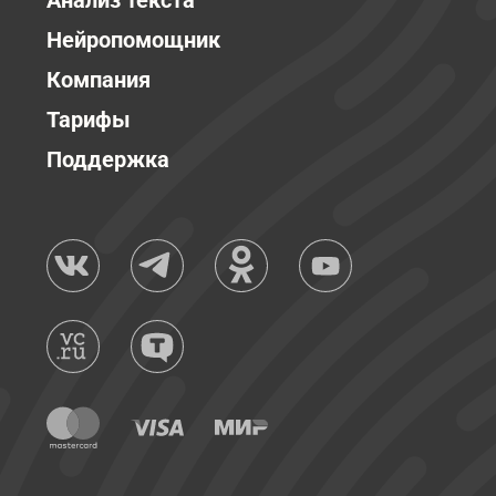
Анализ текста
Нейропомощник
Компания
Тарифы
Поддержка