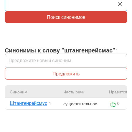
Поиск синонимов
Синонимы к слову "штангенрейсмас"
1
Предложить
Синоним
Часть речи
Нравится
Штангенрейсмус
существительное
1
0