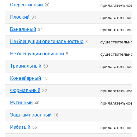
Стереотипный
прилагательное
20
Плоский
прилагательное
31
Банальный
прилагательное
34
Не блещущий оригинальностью
существительное
8
Не блещущий новизной
существительное
8
Тривиальный
прилагательное
50
Конвейерный
18
Формальный
прилагательное
32
Рутинный
прилагательное
40
Заштампованный
18
Избитый
прилагательное
56