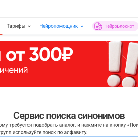
Тарифы
Нейропомощник
НейроБлокнот
Сервис поиска синонимов
рому требуется подобрать аналог, и нажмите на кнопку «По
рупп используйте поиск по алфавиту.