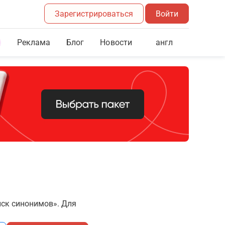
Зарегистрироваться
Войти
Реклама
Блог
англ
Новости
иск синонимов». Для