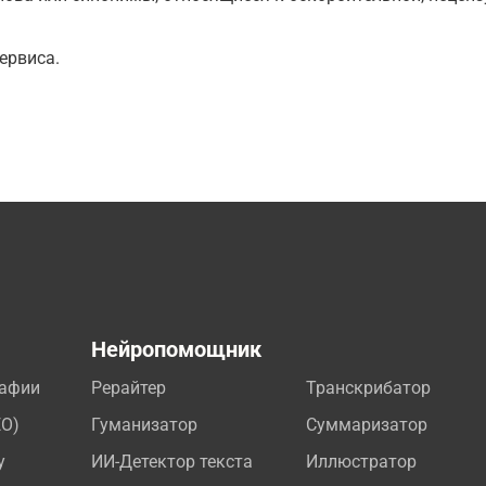
ервиса.
а
Нейропомощник
рафии
Рерайтер
Транскрибатор
EO)
Гуманизатор
Суммаризатор
у
ИИ-Детектор текста
Иллюстратор