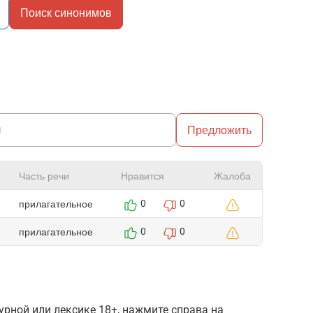
Поиск синонимов
Предложить
Часть речи
Нравится
Жалоба
прилагательное
0
0
прилагательное
0
0
рной или лексике 18+, нажмите справа на