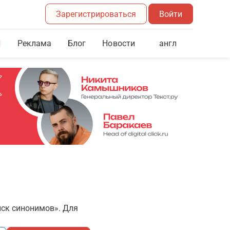
Зарегистрироваться
Войти
Реклама
Блог
англ
Новости
иск синонимов». Для