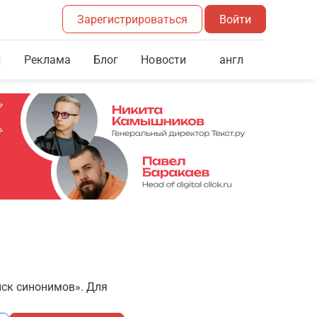
Зарегистрироваться
Войти
Реклама
Блог
англ
Новости
иск синонимов». Для