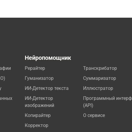
а
Нейропомощник
рафии
Рерайтер
Транскрибатор
EO)
Гуманизатор
Суммаризатор
у
ИИ-Детектор текста
Иллюстратор
анных
ИИ-Детектор
Программный интерф
изображений
(API)
Копирайтер
О сервисе
Корректор