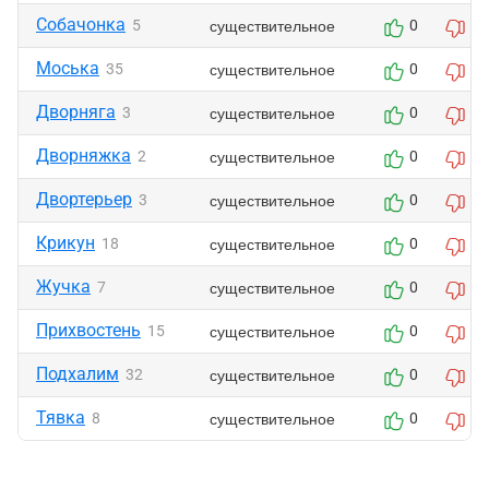
Собачонка
существительное
5
0
0
Моська
существительное
35
0
0
Дворняга
существительное
3
0
0
Дворняжка
существительное
2
0
0
Двортерьер
существительное
3
0
0
Крикун
существительное
18
0
0
Жучка
существительное
7
0
0
Прихвостень
существительное
15
0
0
Подхалим
существительное
32
0
1
Тявка
существительное
8
0
1