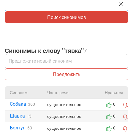
Поиск синонимов
Синонимы к слову "тявка"
7
Предложить
Синоним
Часть речи
Нравится
Собака
существительное
360
0
0
Шавка
существительное
13
0
0
Болтун
существительное
63
0
0