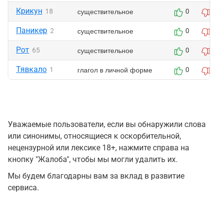
Крикун
существительное
18
0
0
Паникер
существительное
2
0
0
Рот
существительное
65
0
0
Тявкало
глагол в личной форме
1
0
0
Уважаемые пользователи, если вы обнаружили слова
или синонимы, относящиеся к оскорбительной,
нецензурной или лексике 18+, нажмите справа на
кнопку "Жалоба", чтобы мы могли удалить их.
Мы будем благодарны вам за вклад в развитие
сервиса.