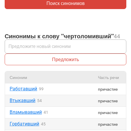
Поиск синонимов
Синонимы к слову "чертоломивший"
44
Предложить
Синоним
Часть речи
Работавший
причастие
99
Втыкавший
причастие
54
Вламывавший
причастие
41
Горбативший
причастие
45