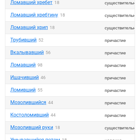
Ломавший хребет
существительно
18
Ломавший хребтину
существительно
18
Ломавший хрип
существительно
18
Трубивший
причастие
52
Вкалывавший
причастие
56
Ломавший
причастие
98
Ишачивший
причастие
46
Ломивший
причастие
55
Мозолившийся
причастие
44
Костоломивший
причастие
44
Мозоливший руки
существительно
18
Умывавшийся потом