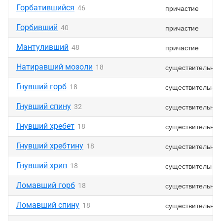
Горбатившийся
причастие
46
Горбивший
причастие
40
Мантуливший
причастие
48
Натиравший мозоли
существительно
18
Гнувший горб
существительно
18
Гнувший спину
существительно
32
Гнувший хребет
существительно
18
Гнувший хребтину
существительно
18
Гнувший хрип
существительно
18
Ломавший горб
существительно
18
Ломавший спину
существительно
18