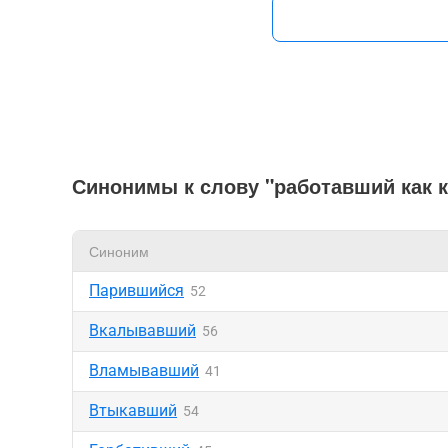
Синонимы к слову "работавший как 
Синоним
Парившийся
52
Вкалывавший
56
Вламывавший
41
Втыкавший
54