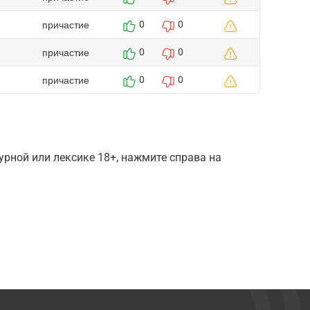
причастие
0
0
причастие
0
0
причастие
0
0
рной или лексике 18+, нажмите справа на