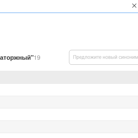
каторжный"
19