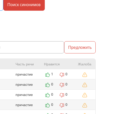
Поиск синонимов
Предложить
Часть речи
Нравится
Жалоба
причастие
1
0
причастие
0
0
причастие
0
0
причастие
0
0