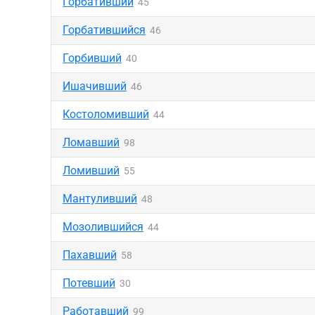
Горбативший
45
Горбатившийся
46
Горбивший
40
Ишачивший
46
Костоломивший
44
Ломавший
98
Ломивший
55
Мантуливший
48
Мозолившийся
44
Пахавший
58
Потевший
30
Работавший
99