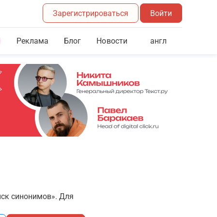
Зарегистрироваться
Войти
Реклама
Блог
англ
Новости
иск синонимов». Для