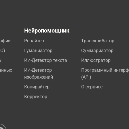
а
Нейропомощник
рафии
Рерайтер
Транскрибатор
EO)
Гуманизатор
Суммаризатор
у
ИИ-Детектор текста
Иллюстратор
анных
ИИ-Детектор
Программный интерф
изображений
(API)
Копирайтер
О сервисе
Корректор