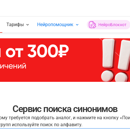
Тарифы
Нейропомощник
НейроБлокнот
Сервис поиска синонимов
рому требуется подобрать аналог, и нажмите на кнопку «По
рупп используйте поиск по алфавиту.