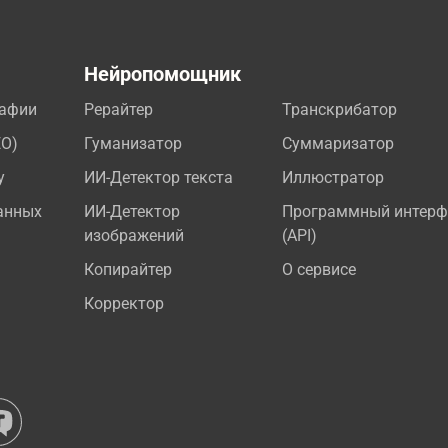
а
Нейропомощник
рафии
Рерайтер
Транскрибатор
EO)
Гуманизатор
Суммаризатор
у
ИИ-Детектор текста
Иллюстратор
анных
ИИ-Детектор
Программный интерф
изображений
(API)
Копирайтер
О сервисе
Корректор