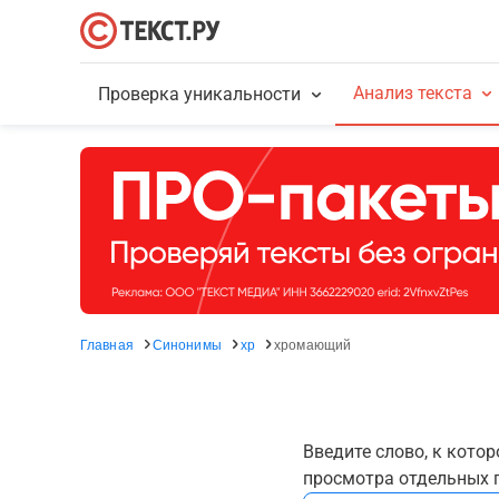
Анализ текста
Проверка уникальности
Главная
Синонимы
хр
хромающий
Введите слово, к кото
просмотра отдельных г