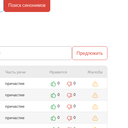
Поиск синонимов
Предложить
Часть речи
Нравится
Жалоба
причастие
0
0
причастие
0
0
причастие
0
0
причастие
0
0