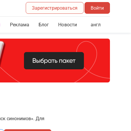
Зарегистрироваться
Войти
Реклама
Блог
англ
Новости
иск синонимов». Для