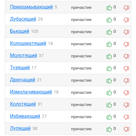
Прихрамывающий
причастие
5
0
0
Дубасящий
причастие
29
0
0
Бьющий
причастие
105
0
0
Колошматящий
причастие
18
0
0
Молотящий
причастие
37
0
0
Тузящий
причастие
17
0
0
Дрючащий
причастие
21
0
0
Измолачивающий
причастие
18
0
0
Колотящий
причастие
31
0
0
Избивающий
причастие
27
0
0
Лупящий
причастие
38
0
0