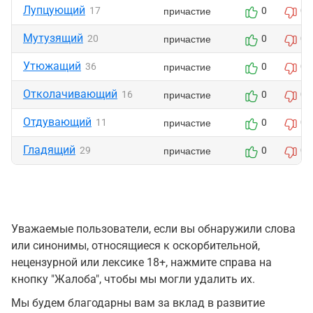
Лупцующий
причастие
17
0
0
Мутузящий
причастие
20
0
0
Утюжащий
причастие
36
0
0
Отколачивающий
причастие
16
0
0
Отдувающий
причастие
11
0
0
Гладящий
причастие
29
0
0
Уважаемые пользователи, если вы обнаружили слова
или синонимы, относящиеся к оскорбительной,
нецензурной или лексике 18+, нажмите справа на
кнопку "Жалоба", чтобы мы могли удалить их.
Мы будем благодарны вам за вклад в развитие