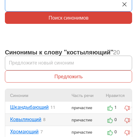
Поиск синонимов
Синонимы к слову "костыляющий"
20
Предложить
Синоним
Часть речи
Нравится
Шкандыбающий
причастие
11
1
0
Ковыляющий
причастие
8
0
0
Хромающий
причастие
7
0
0