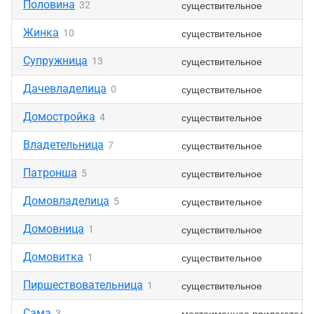
Половина
существительное
32
Жинка
существительное
10
Супружница
существительное
13
Дачевладелица
существительное
0
Домостройка
существительное
4
Владетельница
существительное
7
Патронша
существительное
5
Домовладелица
существительное
5
Домовница
существительное
1
Домовитка
существительное
1
Пиршествовательница
существительное
1
Сама
местоименное прилагатель
3