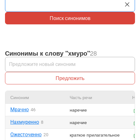
Поиск синонимов
Синонимы к слову "хмуро"
28
Предложить
Синоним
Часть речи
Нра
Мрачно
наречие
46
Нахмуренно
наречие
8
Ожесточенно
краткое прилагательное
20