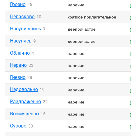
Грозно
наречие
25
Неласково
краткое прилагательное
10
Насупившись
деепричастие
9
Насупясь
деепричастие
9
Облачно
наречие
4
Нервно
наречие
23
Гневно
наречие
28
Недовольно
наречие
19
Раздраженно
наречие
22
Возмущенно
наречие
15
Сурово
наречие
33