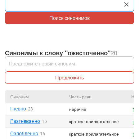
Поиск синонимов
Синонимы к слову "ожесточенно"
20
Предложить
Синоним
Часть речи
Нра
Гневно
наречие
28
Разгневанно
краткое прилагательное
16
Озлобленно
краткое прилагательное
16