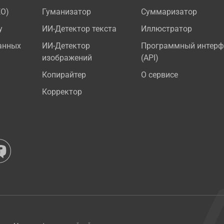
EO)
Гуманизатор
Суммаризатор
у
ИИ-Детектор текста
Иллюстратор
анных
ИИ-Детектор
Программный интерф
изображений
(API)
Копирайтер
О сервисе
Корректор