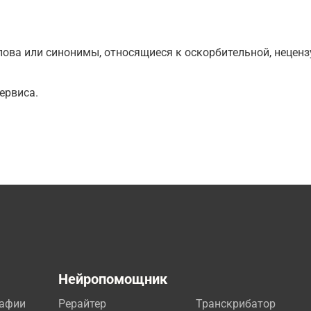
ова или синонимы, относящиеся к оскорбительной, нецензу
ервиса.
а
Нейропомощник
рафии
Рерайтер
Транскрибатор