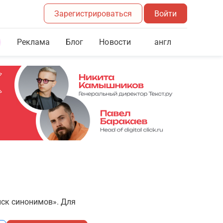
Зарегистрироваться
Войти
Реклама
Блог
англ
Новости
иск синонимов». Для