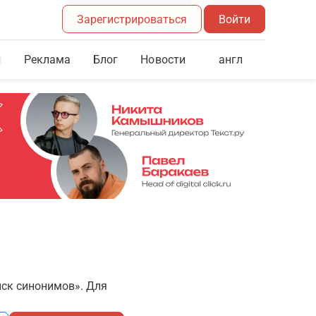
Зарегистрироваться
Войти
Реклама
Блог
англ
Новости
иск синонимов». Для