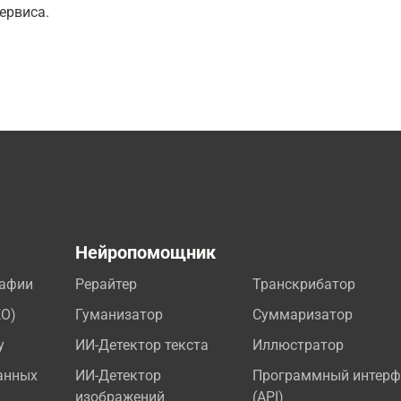
ервиса.
а
Нейропомощник
рафии
Рерайтер
Транскрибатор
EO)
Гуманизатор
Суммаризатор
у
ИИ-Детектор текста
Иллюстратор
анных
ИИ-Детектор
Программный интерф
изображений
(API)