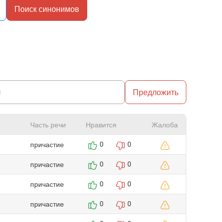
Поиск синонимов
Предложить
Часть речи
Нравится
Жалоба
причастие
0
0
причастие
0
0
причастие
0
0
причастие
0
0