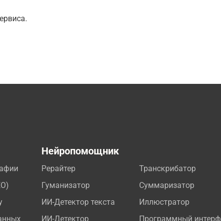
ервиса.
а
Нейропомощник
рафии
Рерайтер
Транскрибатор
EO)
Гуманизатор
Суммаризатор
у
ИИ-Детектор текста
Иллюстратор
анных
ИИ-Детектор
Программный интерф