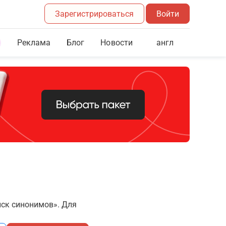
Зарегистрироваться
Войти
Реклама
Блог
англ
Новости
иск синонимов». Для