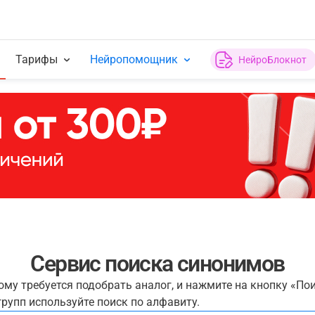
Тарифы
Нейропомощник
НейроБлокнот
Сервис поиска синонимов
рому требуется подобрать аналог, и нажмите на кнопку «По
рупп используйте поиск по алфавиту.