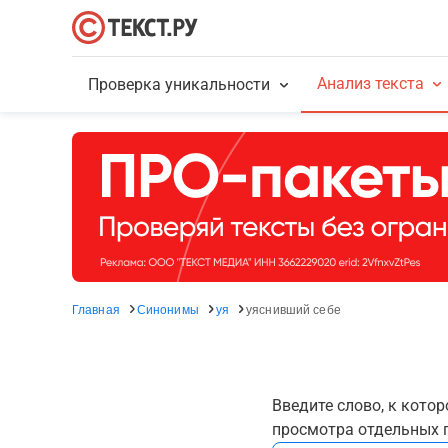
Анализ текста
Проверка уникальности
Главная
Синонимы
уя
уяснивший себе
Введите слово, к кото
просмотра отдельных г