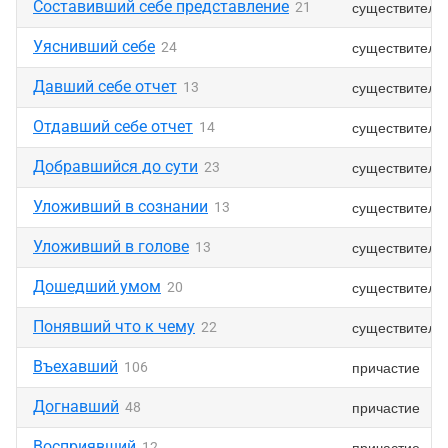
Составивший себе представление
существитель
21
Уяснивший себе
существитель
24
Давший себе отчет
существитель
13
Отдавший себе отчет
существитель
14
Добравшийся до сути
существитель
23
Уложивший в сознании
существитель
13
Уложивший в голове
существитель
13
Дошедший умом
существитель
20
Понявший что к чему
существитель
22
Въехавший
причастие
106
Догнавший
причастие
48
Восприявший
причастие
12