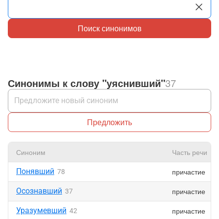
Поиск синонимов
Синонимы к слову "уяснивший"
37
Предложить
Синоним
Часть речи
Понявший
причастие
78
Осознавший
причастие
37
Уразумевший
причастие
42