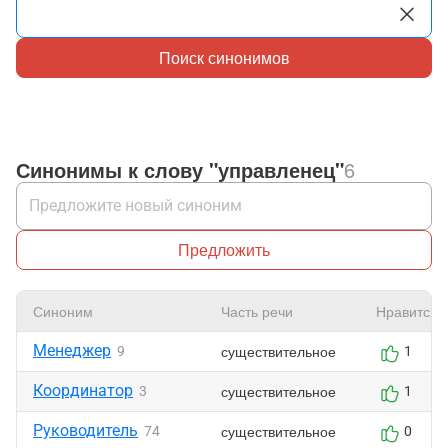
Поиск синонимов
Синонимы к слову "управленец"
6
Предложить
Синоним
Часть речи
Нравится
Менеджер
существительное
9
1
Координатор
существительное
3
1
Руководитель
существительное
74
0