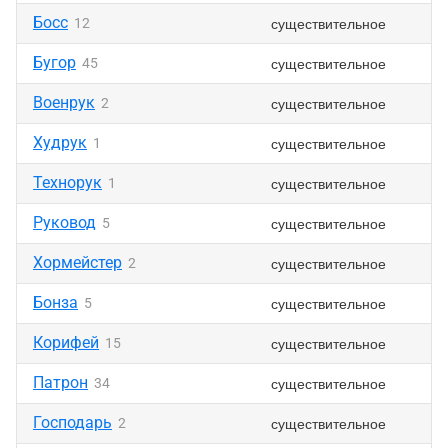
Босс
существительное
12
Бугор
существительное
45
Военрук
существительное
2
Худрук
существительное
1
Технорук
существительное
1
Руковод
существительное
5
Хормейстер
существительное
2
Бонза
существительное
5
Корифей
существительное
15
Патрон
существительное
34
Господарь
существительное
2