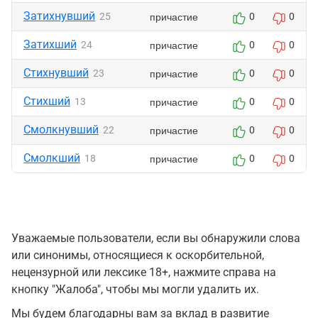
Затихнувший
причастие
25
0
0
Затихший
причастие
24
0
0
Стихнувший
причастие
23
0
0
Стихший
причастие
13
0
0
Смолкнувший
причастие
22
0
0
Смолкший
причастие
18
0
0
Уважаемые пользователи, если вы обнаружили слова
или синонимы, относящиеся к оскорбительной,
нецензурной или лексике 18+, нажмите справа на
кнопку "Жалоба", чтобы мы могли удалить их.
Мы будем благодарны вам за вклад в развитие