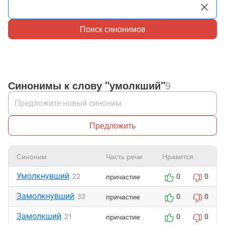
Поиск синонимов
Синонимы к слову "умолкший"
9
Предложить
Синоним
Часть речи
Нравится
Умолкнувший
причастие
22
0
0
Замолкнувший
причастие
33
0
0
Замолкший
причастие
21
0
0