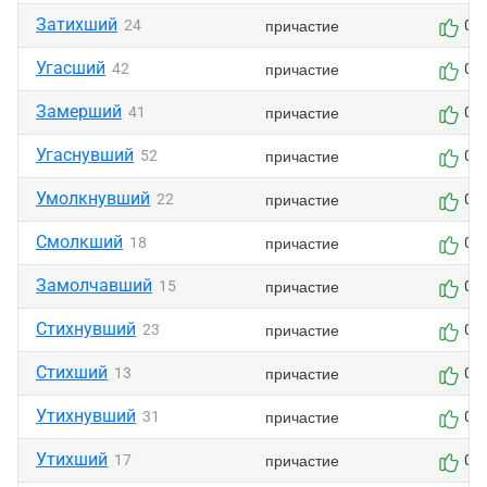
Затихший
причастие
24
0
Угасший
причастие
42
0
Замерший
причастие
41
0
Угаснувший
причастие
52
0
Умолкнувший
причастие
22
0
Смолкший
причастие
18
0
Замолчавший
причастие
15
0
Стихнувший
причастие
23
0
Стихший
причастие
13
0
Утихнувший
причастие
31
0
Утихший
причастие
17
0