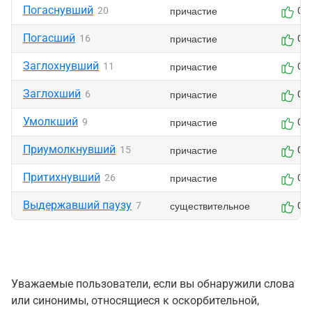
Погаснувший
причастие
20
0
Погасший
причастие
16
0
Заглохнувший
причастие
11
0
Заглохший
причастие
6
0
Умолкший
причастие
9
0
Приумолкнувший
причастие
15
0
Притихнувший
причастие
26
0
Выдержавший паузу
существительное
7
0
Уважаемые пользователи, если вы обнаружили слова
или синонимы, относящиеся к оскорбительной,