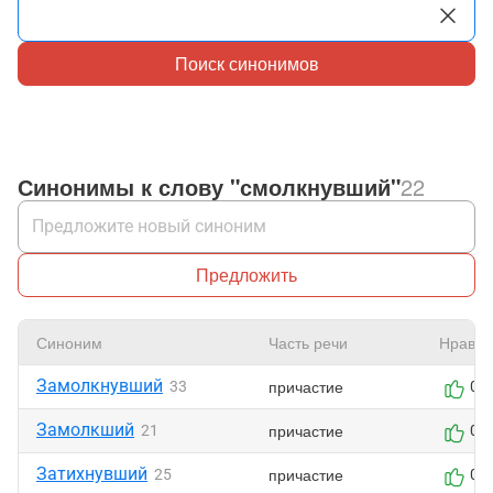
Поиск синонимов
Синонимы к слову "смолкнувший"
22
Предложить
Синоним
Часть речи
Нравит
Замолкнувший
причастие
33
0
Замолкший
причастие
21
0
Затихнувший
причастие
25
0