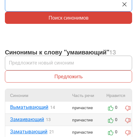
Поиск синонимов
Синонимы к слову "умаивающий"
13
Предложить
Синоним
Часть речи
Нравится
Выматывающий
причастие
14
0
0
Замаивающий
причастие
13
0
0
Заматывающий
причастие
21
0
0