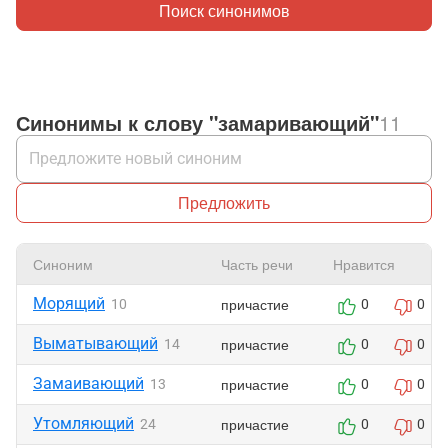
Поиск синонимов
Синонимы к слову "замаривающий"
11
Предложить
Синоним
Часть речи
Нравится
Морящий
причастие
10
0
0
Выматывающий
причастие
14
0
0
Замаивающий
причастие
13
0
0
Утомляющий
причастие
24
0
0