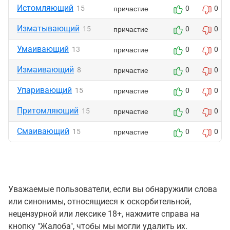
Истомляющий
причастие
15
0
0
Изматывающий
причастие
15
0
0
Умаивающий
причастие
13
0
0
Измаивающий
причастие
8
0
0
Упаривающий
причастие
15
0
0
Притомляющий
причастие
15
0
0
Смаивающий
причастие
15
0
0
Уважаемые пользователи, если вы обнаружили слова
или синонимы, относящиеся к оскорбительной,
нецензурной или лексике 18+, нажмите справа на
кнопку "Жалоба", чтобы мы могли удалить их.