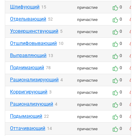
Шлифующий
причастие
15
0
Отделывающий
причастие
52
0
Усовершенствующий
причастие
5
0
Отшлифовывающий
причастие
10
0
Выправляющий
причастие
13
0
Поднимающий
причастие
78
0
Рационализирующий
причастие
4
0
Корригирующий
причастие
3
0
Рационализующий
причастие
4
0
Подымающий
причастие
22
0
Оттачивающий
причастие
14
0