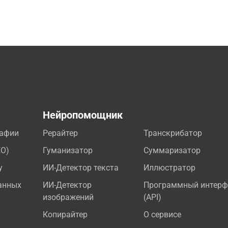
а
Нейропомощник
рафии
Рерайтер
Транскрибатор
EO)
Гуманизатор
Суммаризатор
у
ИИ-Детектор текста
Иллюстратор
анных
ИИ-Детектор
Программный интерф
изображений
(API)
Копирайтер
О сервисе