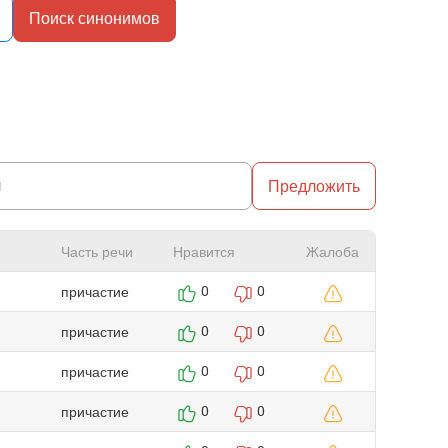
Поиск синонимов
Предложить
Часть речи
Нравится
Жалоба
причастие
0
0
причастие
0
0
причастие
0
0
причастие
0
0