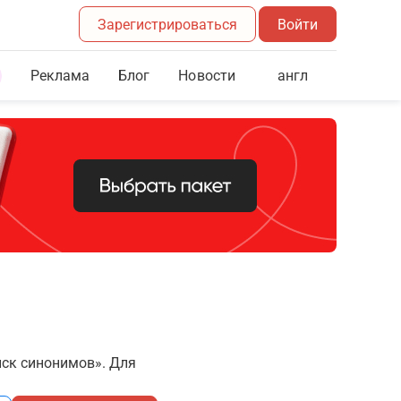
Зарегистрироваться
Войти
Реклама
Блог
англ
Новости
иск синонимов». Для