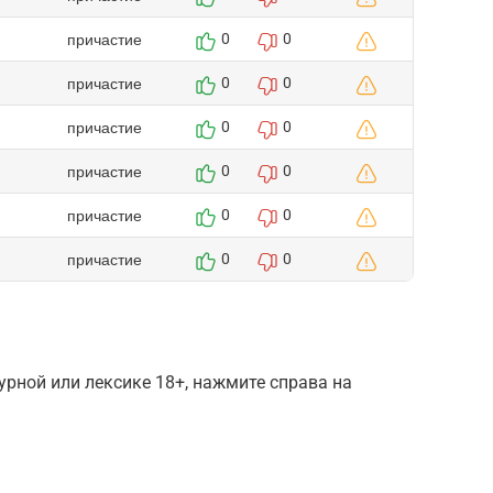
причастие
0
0
причастие
0
0
причастие
0
0
причастие
0
0
причастие
0
0
причастие
0
0
рной или лексике 18+, нажмите справа на