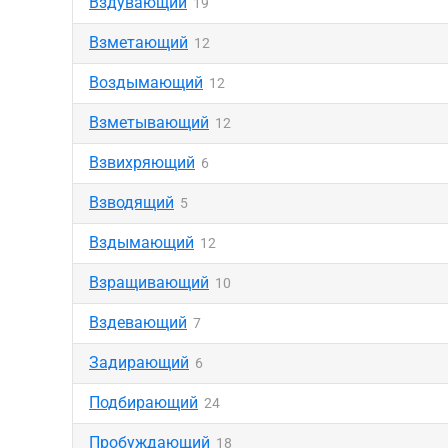
Вздувающий
19
Взметающий
12
Воздымающий
12
Взметывающий
12
Взвихряющий
6
Взводящий
5
Вздымающий
12
Взращивающий
10
Вздевающий
7
Задирающий
6
Подбирающий
24
Пробуждающий
18