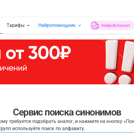
Тарифы
Нейропомощник
НейроБлокнот
Сервис поиска синонимов
рому требуется подобрать аналог, и нажмите на кнопку «По
рупп используйте поиск по алфавиту.