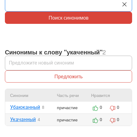
Поиск синонимов
Синонимы к слову "укаченный"
2
Предложить
Синоним
Часть речи
Нравится
Ж
Убаюканный
причастие
8
0
0
Укачанный
причастие
4
0
0