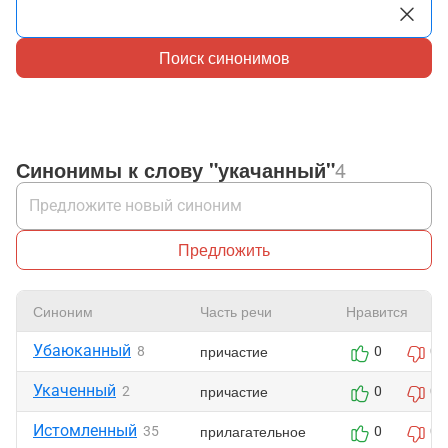
Поиск синонимов
Синонимы к слову "укачанный"
4
Предложить
Синоним
Часть речи
Нравится
Убаюканный
причастие
8
0
0
Укаченный
причастие
2
0
0
Истомленный
прилагательное
35
0
0