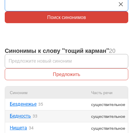
Поиск синонимов
Синонимы к слову "тощий карман"
20
Предложить
Синоним
Часть речи
Безденежье
существительное
35
Бедность
существительное
33
Нищета
существительное
34