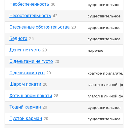
Необеспеченность
существительное
30
Несостоятельность
существительное
42
Стесненные обстоятельства
существительное
20
Беднота
существительное
25
Денег не густо
наречие
20
С деньгами не густо
20
С деньгами туго
краткое прилагатель
20
Шаром покати
глагол в личной фор
20
Хоть шаром покати
глагол в личной фор
25
Тощий карман
существительное
20
Пустой карман
существительное
20