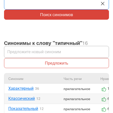
Поиск синонимов
Синонимы к слову "типичный"
16
Предложить
Синоним
Часть речи
Нравит
Характерный
прилагательное
36
10
Классический
прилагательное
12
6
Показательный
прилагательное
12
6