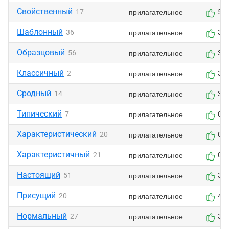
Свойственный
прилагательное
17
5
Шаблонный
прилагательное
36
3
Образцовый
прилагательное
56
3
Классичный
прилагательное
2
3
Сродный
прилагательное
14
3
Типический
прилагательное
7
0
Характеристический
прилагательное
20
0
Характеристичный
прилагательное
21
0
Настоящий
прилагательное
51
3
Присущий
прилагательное
20
4
Нормальный
прилагательное
27
3