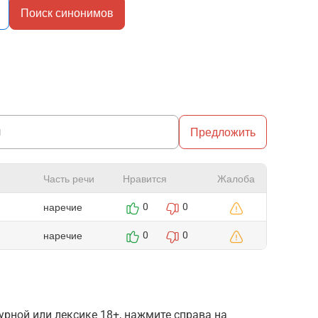
Поиск синонимов
Предложить
Часть речи
Нравится
Жалоба
наречие
0
0
наречие
0
0
рной или лексике 18+, нажмите справа на