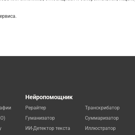
ервиса.
а
Нейропомощник
рафии
Рерайтер
Транскрибатор
EO)
Гуманизатор
Суммаризатор
у
ИИ-Детектор текста
Иллюстратор