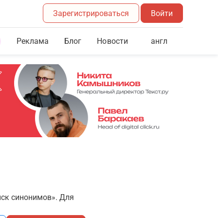
Зарегистрироваться
Войти
Реклама
Блог
англ
Новости
иск синонимов». Для