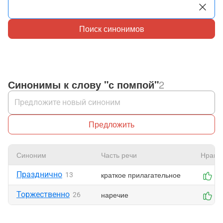
Поиск синонимов
Синонимы к слову "с помпой"
2
Предложить
Синоним
Часть речи
Нрави
Празднично
краткое прилагательное
13
0
Торжественно
наречие
26
0