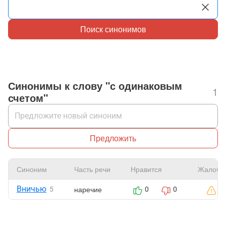
Поиск синонимов
Синонимы к слову "с одинаковым
1
счетом"
Предложить
Синоним
Часть речи
Нравится
Жалоба
Вничью
наречие
5
0
0